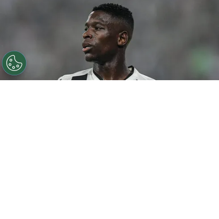
©
Thiago Ribeiro/AGIF
Botafogo pode tentar Luiz
Henrique mais uma vez em janeiro.
Por
Rodrigo Ribeiro
De acordo com informações apuradas pelo
Canal do Anderson Motta, o Botafogo pode