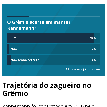
O Grêmio acerta em manter
Kannemann?
Sim
94
%
Não
2
%
Não tenho certeza
4
%
51 pessoas já votaram
Trajetória do zagueiro no
Grêmio
Kannemann foi contratado em 2016 pelo