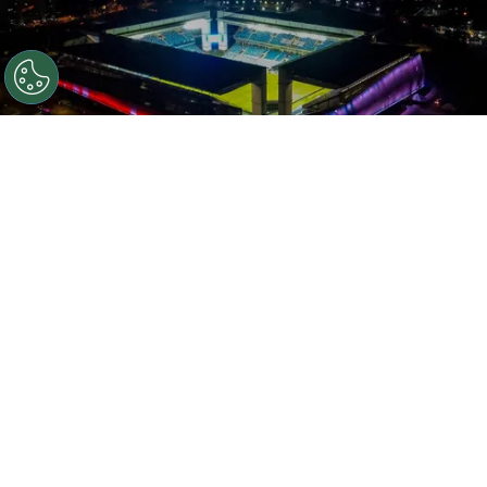
Aerial view of Arena Pantanal after a Group A match
between Bolivia and Chile as part of Copa America Brazil
2021 on June 18, 2021 in Cuiaba, Brazil. (Photo by Miguel
Schincariol/Getty Images)
Por
William Tinoco
Com complicações financeiras e precisando
aumentar o fluxo de caixa, o
Fortaleza
estuda a possibilidade de vender o mando de