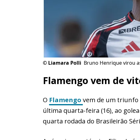
©
Liamara Polli
Bruno Henrique virou 
Flamengo vem de vitó
O
Flamengo
vem de um triunfo 
última quarta-feira (16), ao gole
quarta rodada do Brasileirão Séri