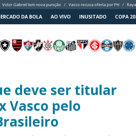
Victor Gabriel tem nova punição
Vasco recusa oferta por PH
Raya
ERCADO DA BOLA
AO VIVO
INUSITADO
COPA 20
e deve ser titular
x Vasco pelo
rasileiro