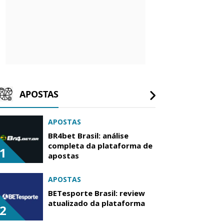
APOSTAS
APOSTAS
BR4bet Brasil: análise
completa da plataforma de
1
apostas
APOSTAS
BETesporte Brasil: review
atualizado da plataforma
2