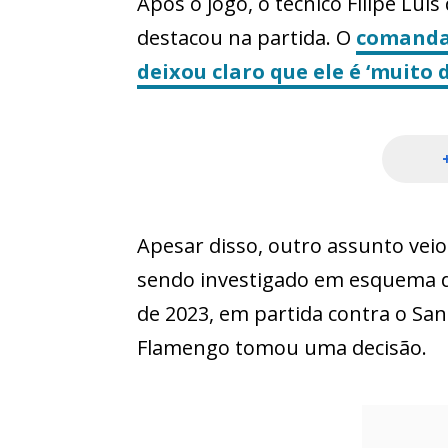
Após o jogo, o técnico Filipe Luí
destacou na partida. O
comandan
deixou claro que ele é ‘muito d
Apesar disso, outro assunto veio
sendo investigado em esquema d
de 2023, em partida contra o Sant
Flamengo tomou uma decisão.