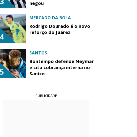
3
negou
MERCADO DA BOLA
Rodrigo Dourado é o novo
reforço do Juárez
4
SANTOS
Bontempo defende Neymar
e cita cobrança interna no
5
Santos
PUBLICIDADE