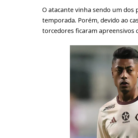
O atacante vinha sendo um dos p
temporada. Porém, devido ao cas
torcedores ficaram apreensivos 