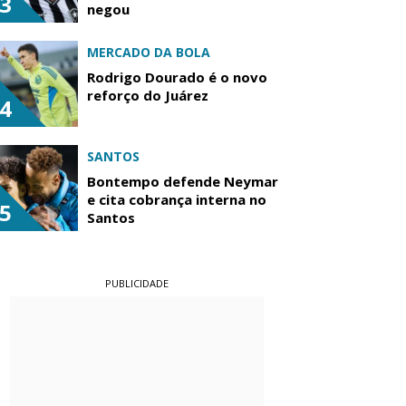
3
negou
MERCADO DA BOLA
Rodrigo Dourado é o novo
reforço do Juárez
4
SANTOS
Bontempo defende Neymar
e cita cobrança interna no
5
Santos
PUBLICIDADE