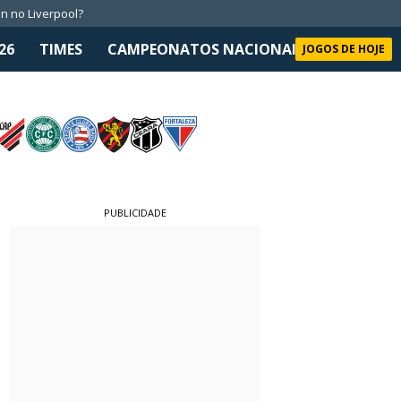
n no Liverpool?
26
TIMES
CAMPEONATOS NACIONAIS
SELEÇÃO 
JOGOS DE HOJE
PUBLICIDADE