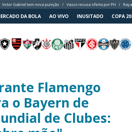
Victor Gabriel tem nova punição
Vasco recusa oferta por PH
Raya
ERCADO DA BOLA
AO VIVO
INUSITADO
COPA 20
arante Flamengo
ra o Bayern de
ndial de Clubes: