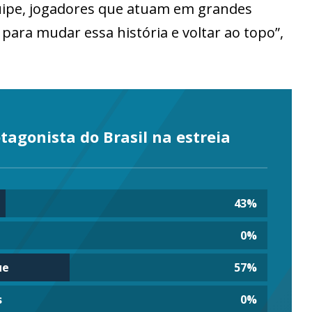
quipe, jogadores que atuam em grandes
 para mudar essa história e voltar ao topo”,
otagonista do Brasil na estreia
43
%
0
%
ue
57
%
s
0
%