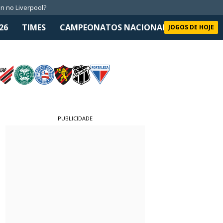
n no Liverpool?
26
TIMES
CAMPEONATOS NACIONAIS
SELEÇÃO 
JOGOS DE HOJE
PUBLICIDADE