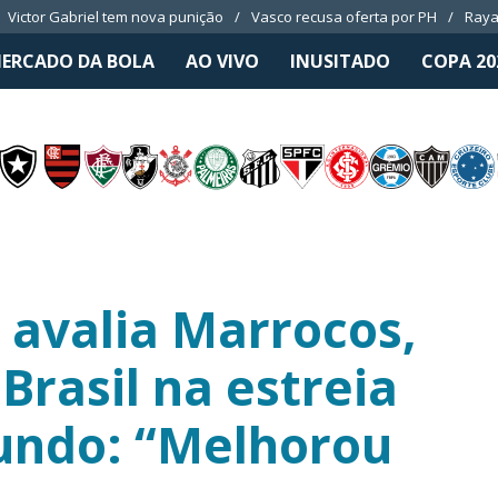
Victor Gabriel tem nova punição
Vasco recusa oferta por PH
Raya
ERCADO DA BOLA
AO VIVO
INUSITADO
COPA 20
r avalia Marrocos,
Brasil na estreia
undo: “Melhorou