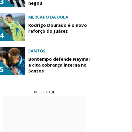
3
negou
MERCADO DA BOLA
Rodrigo Dourado é o novo
reforço do Juárez
4
SANTOS
Bontempo defende Neymar
e cita cobrança interna no
5
Santos
PUBLICIDADE