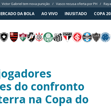
Victor Gabriel tem nova punição
Vasco recusa oferta por PH
Raya
ERCADO DA BOLA
AO VIVO
INUSITADO
COPA 20
jogadores
tes do confronto
aterra na Copa do