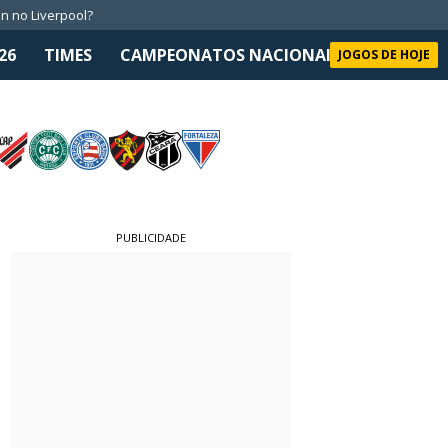
n no Liverpool?
26
TIMES
CAMPEONATOS NACIONAIS
SELEÇÃO 
JOGOS DE HOJE
PUBLICIDADE