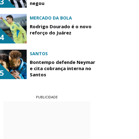
3
negou
MERCADO DA BOLA
Rodrigo Dourado é o novo
reforço do Juárez
4
SANTOS
Bontempo defende Neymar
e cita cobrança interna no
5
Santos
PUBLICIDADE