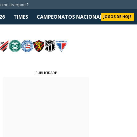
n no Liverpool?
26
TIMES
CAMPEONATOS NACIONAIS
SELEÇÃO 
JOGOS DE HOJE
PUBLICIDADE