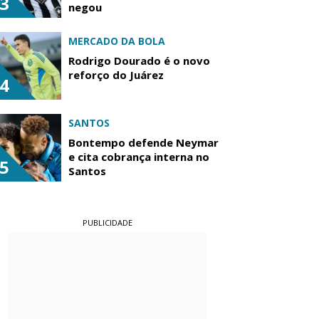
3
negou
MERCADO DA BOLA
Rodrigo Dourado é o novo
reforço do Juárez
4
SANTOS
Bontempo defende Neymar
e cita cobrança interna no
5
Santos
PUBLICIDADE