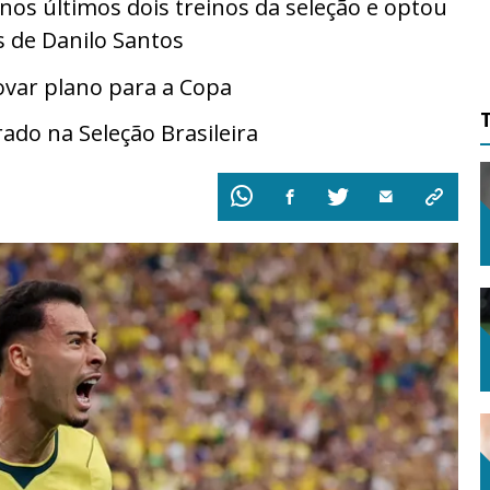
 nos últimos dois treinos da seleção e optou
s de Danilo Santos
ovar plano para a Copa
ado na Seleção Brasileira