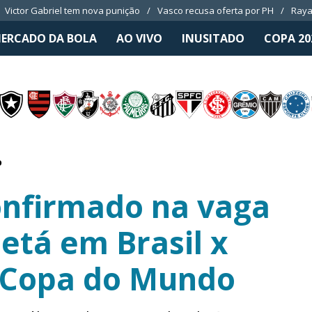
Victor Gabriel tem nova punição
Vasco recusa oferta por PH
Raya
ERCADO DA BOLA
AO VIVO
INUSITADO
COPA 20
o
confirmado na vaga
etá em Brasil x
 Copa do Mundo