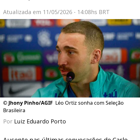
Atualizada em
11/05/2026 - 14:08hs BRT
©
Jhony Pinho/AGIF
Léo Ortiz sonha com Seleção
Brasileira
Por
Luiz Eduardo Porto
Ausente nas últimas convocações de Carlo