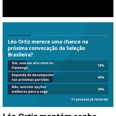
Léo Ortiz merece uma chance na
próxima convocação da Seleção
Brasileira?
Sim, vem em alto nível no
18
%
Flamengo
Depende do desempenho
45
%
nas próximas partidas
Não, existem opções
36
%
melhores para a zaga
11 pessoas já votaram