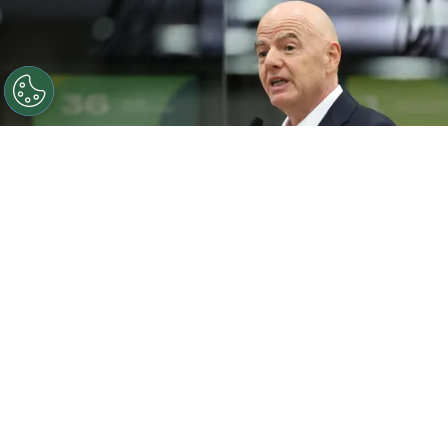
O presidente da FIFA, Gianni Infantino, discursa durante
a cerimônia de inauguração do Centro Internacional de
Transmissão da Copa do Mundo da FIFA 2026, em 1 de
junho de 2026, em Dallas, Texas. (Foto de Sam
Hodde/Getty Images)
Por
Jessica Campos