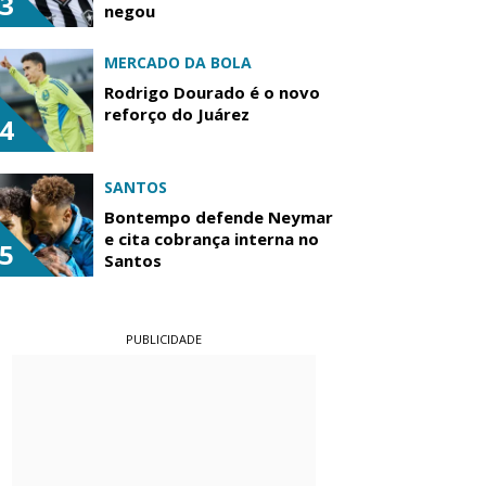
3
negou
MERCADO DA BOLA
Rodrigo Dourado é o novo
reforço do Juárez
4
SANTOS
Bontempo defende Neymar
e cita cobrança interna no
5
Santos
PUBLICIDADE