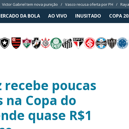
Victor Gabriel tem nova punição
Vasco recusa oferta por PH
Raya
ERCADO DA BOLA
AO VIVO
INUSITADO
COPA 20
 recebe poucas
s na Copa do
nde quase R$1