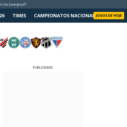
n no Liverpool?
26
TIMES
CAMPEONATOS NACIONAIS
SELEÇÃO 
JOGOS DE HOJE
PUBLICIDADE