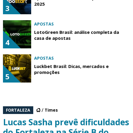
2025
3
APOSTAS
LotoGreen Brasil: análise completa da
casa de apostas
4
APOSTAS
Luckbet Brasil: Dicas, mercados e
promoções
5
FORTALEZA
Times
Lucas Sasha prevê dificuldades
do Fortaleza na Série B do