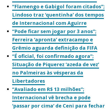
“Flamengo e Gabigol foram citados”;
Lindoso traz ‘quentinha’ dos tempos
de Internacional com Aguirre
“Pode ficar sem jogar por 3 anos”;
Ferreira ‘apronta’ extracampo e
Grêmio aguarda definição da FIFA
“É oficial, foi confirmado agora”;
Situação de Piquerez ‘azeda de vez’
no Palmeiras às vésperas da
Libertadores
“Avaliado em R$ 13 milhões”;
Internacional vê brecha e pode
‘passar por cima’ de Ceni para fechar