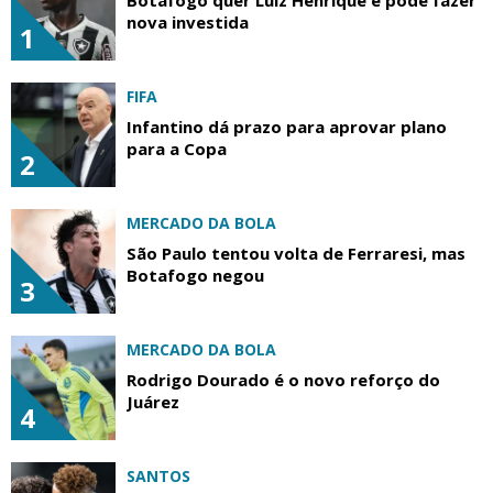
Botafogo quer Luiz Henrique e pode fazer
nova investida
1
FIFA
Infantino dá prazo para aprovar plano
para a Copa
2
MERCADO DA BOLA
São Paulo tentou volta de Ferraresi, mas
Botafogo negou
3
MERCADO DA BOLA
Rodrigo Dourado é o novo reforço do
Juárez
4
SANTOS