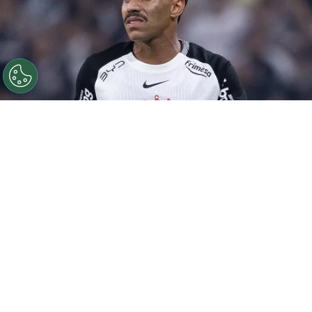
©
Ettore Chiereguini
Matheuzinho durante confronto
contra o Palmeiras no Campeonato Brasileiro de 2026.
Por
João Marcelo Felix Dos Santos
Retorno das Copas
O
Corinthians
empatou com o Bahia em 1 a
1, no último domingo (27), na Fonte Nova.