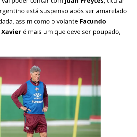
o vai poder contar com
Juan Freytes
, titular
 argentino está suspenso após ser amarelado
dada, assim como o volante
Facundo
 Xavier
é mais um que deve ser poupado,