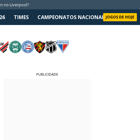
n no Liverpool?
26
TIMES
CAMPEONATOS NACIONAIS
SELEÇÃO 
JOGOS DE HOJE
PUBLICIDADE