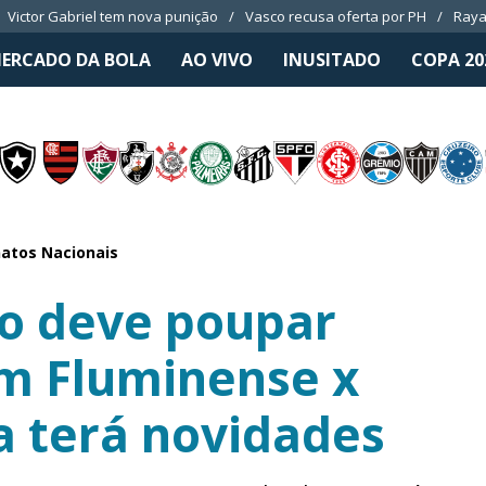
Victor Gabriel tem nova punição
Vasco recusa oferta por PH
Raya
ERCADO DA BOLA
AO VIVO
INUSITADO
COPA 20
atos Nacionais
o deve poupar
em Fluminense x
a terá novidades