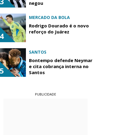
3
negou
MERCADO DA BOLA
Rodrigo Dourado é o novo
reforço do Juárez
4
SANTOS
Bontempo defende Neymar
e cita cobrança interna no
5
Santos
PUBLICIDADE