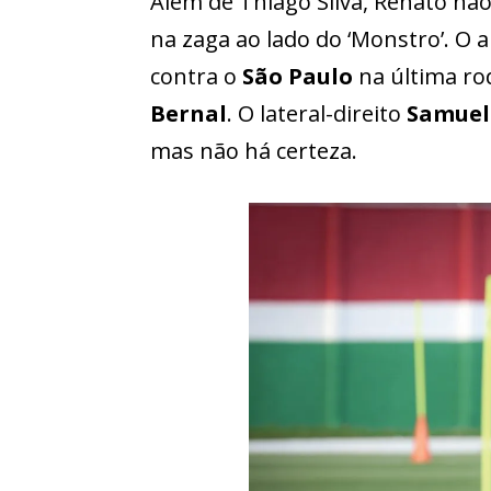
Além de Thiago Silva, Renato nã
na zaga ao lado do ‘Monstro’. O
contra o
São Paulo
na última ro
Bernal
. O lateral-direito
Samuel
mas não há certeza.