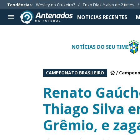
Tendências
:
Wesley no Cruzeiro?
Enzo Díaz é alvo de 2 times
NOTICIAS RECENTES
M
TIMES SÉRIE A
APOSTAS
NOTÍCIAS DO SEU TIME
Botafogo
Notícias
Cruzeiro
Casas de apostas
Internacional
Guias de apostas
CAMPEONATO BRASILEIRO
Campeon
Grêmio
Códigos
Vasco da Gama
Palpites
Renato Gaúch
Aplicativos
Thiago Silva 
Grêmio, e zag