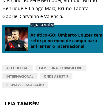
Mercado, Rogel e Bernabei; Rômulo, Bruno
Henrique e Thiago Maia; Bruno Tabata,
Gabriel Carvalho e Valencia.
VEJA TAMBÉM
Atlético-GO: Umberto Louzer tem
reforço no meio de campo para
enfrentar o Internacional
ATLÉTICO GO
CAMPEONATO BRASILEIRO
INTERNACIONAL
ONDE ASSISTIR
PROVÁVEL ESCALAÇÃO
LEIA TAMBÉM