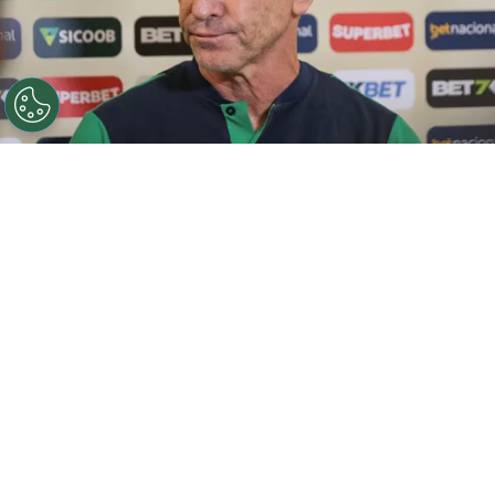
Atlético-GO quer Jorginho. Foto: Robson Mafra/AGIF
Por
Vitor Rizzatti
Logo após a derrota por 2 a 0 para o Goiás
no primeiro jogo da final do Campeonato
Goiano, o Atlético-GO tomou uma decisão
importante nos bastidores.
A diretoria
optou pela demissão do técnico Rafael
Lacerda
no último sábado (7), iniciando