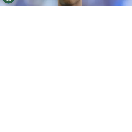
©
Gilson Lobo/AGIF
Ze Lucas jogador do Cruzeiro
durante aquecimento antes da partida contra o
Botafogo no estadio Mineirao pelo campeonato
Brasileiro A 2026. Foto: Gilson Lobo/AGIF
Por
Leonardo Viter
O
Cruzeiro
apresentou oficialmente Zé
Lucas nesta terça-feira (28), na Toca da
Raposa II.
Contratado junto ao Sport, o
volante de apenas 18 anos falou pela
primeira vez como jogador celeste e deixou