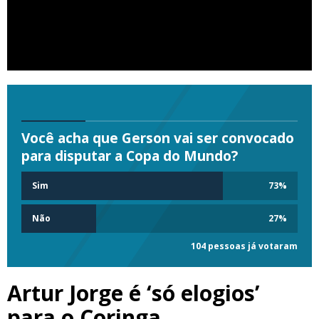
Você acha que Gerson vai ser convocado
para disputar a Copa do Mundo?
Sim
73
%
Não
27
%
104 pessoas já votaram
Artur Jorge é ‘só elogios’
para o Coringa