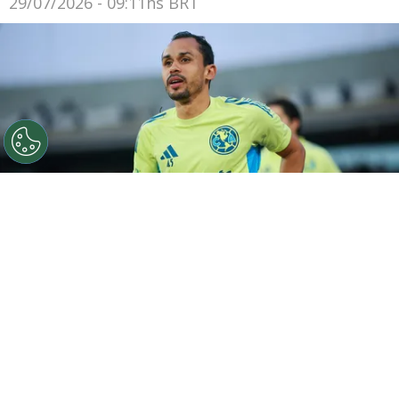
29/07/2026 - 09:11hs BRT
©
Getty Images
Lima, do Fluminense, segue no
América-MEX até dezembro por empréstimo. Foto:
Hector Vivas/Getty Images
Por
Luiz Eduardo Porto
O
Fluminense
não terá o retorno de
Lima