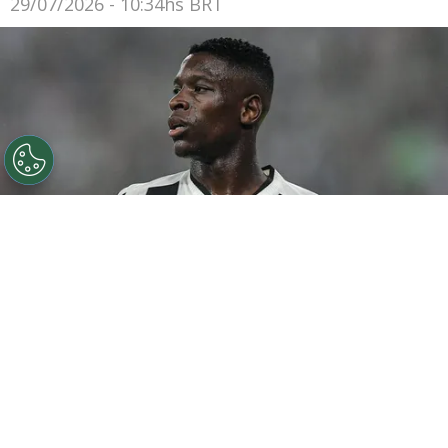
29/07/2026 - 10:34hs BRT
©
Thiago Ribeiro/AGIF
Botafogo pode tentar Luiz
Henrique mais uma vez em janeiro.
Por
Rodrigo Ribeiro
De acordo com informações apuradas pelo
Canal do Anderson Motta, o Botafogo pode