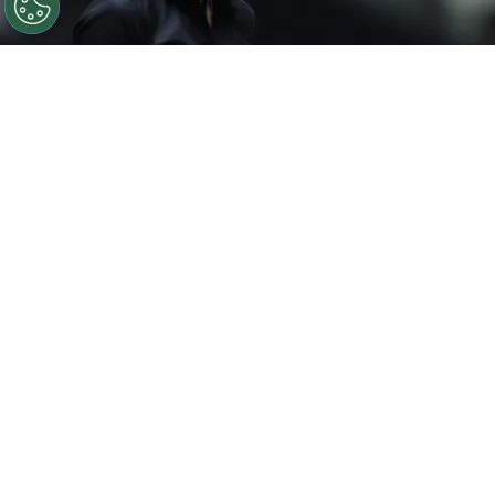
©
Gilson Lobo/AGIF
Eduardo Domínguez elogia elenco
do Atlético-MG após vitória
Por
Luiz Eduardo Porto
O
Atlético-MG
conquistou uma grande
vitória no último domingo (27) ao
vencer o
Palmeiras por 2 a 1 no Nubank Parque
,
pela abertura do returno do Campeonato
Brasileiro. No pós-jogo, o técnico atleticano
Eduardo Domínguez
elogiou a postura do
elenco.