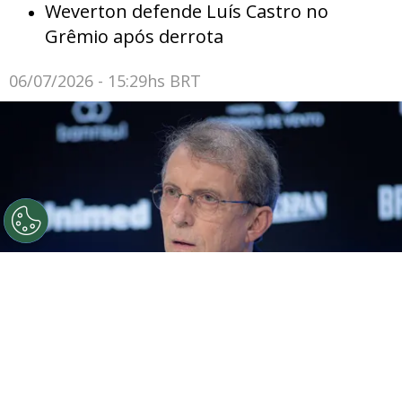
Weverton defende Luís Castro no
Grêmio após derrota
06/07/2026 - 15:29hs BRT
©
Maxi Franzoi/AGIF
Grêmio deve direitos de imagem
ao elenco.
Por
Rodrigo Ribeiro