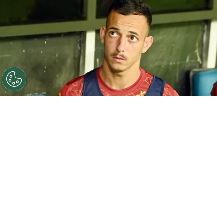
©
Walmir Cirne/AGIF
Iago Borduchi, jogador do Bahia,
durante partida contra o Ceara no estadio Fonte Nova
pelo campeonato Copa Do Nordeste 2025. Foto: Walmir
Cirne/AGIF
Por
Leonardo Viter
O
Bahia
confirmou a saída do lateral-