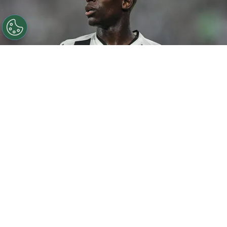
©
Thiago Ribeiro/AGIF
Botafogo pode tentar Luiz
Henrique mais uma vez em janeiro.
Por
Rodrigo Ribeiro
De acordo com informações apuradas pelo
Canal do Anderson Motta, o Botafogo pode
fazer uma nova tentativa pela contratação
de
Luiz Henrique em janeiro caso as
negociações não avancem nesta janela.