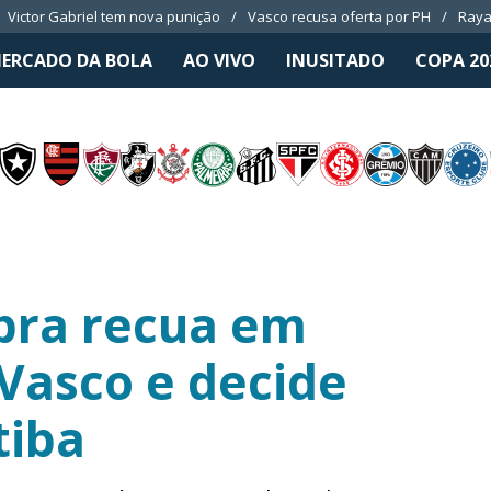
Victor Gabriel tem nova punição
Vasco recusa oferta por PH
Raya
ERCADO DA BOLA
AO VIVO
INUSITADO
COPA 20
bra recua em
Vasco e decide
tiba