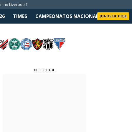
n no Liverpool?
26
TIMES
CAMPEONATOS NACIONAIS
SELEÇÃO 
JOGOS DE HOJE
PUBLICIDADE