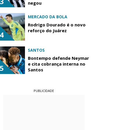
3
negou
MERCADO DA BOLA
Rodrigo Dourado é o novo
reforço do Juárez
4
SANTOS
Bontempo defende Neymar
e cita cobrança interna no
5
Santos
PUBLICIDADE