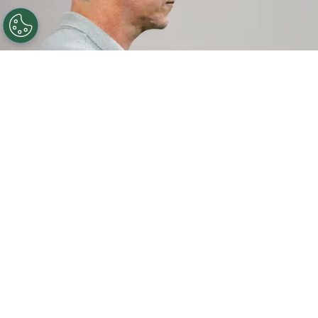
©
Thiago Ribeiro/AGIF
Fernando Diniz tecnico do
Vasco durante partida contra o Flamengo no estadio
Maracana pelo campeonato Carioca 2026. Foto: Thiago
Ribeiro/AGIF
Por
Leonardo Viter
De olho na sequência da temporada, o
Vasco
entrará em campo com mudanças para
encarar o Madureira, nesta segunda-feira, às
20h, em São Januário, pela quinta rodada do
Campeonato Carioca.