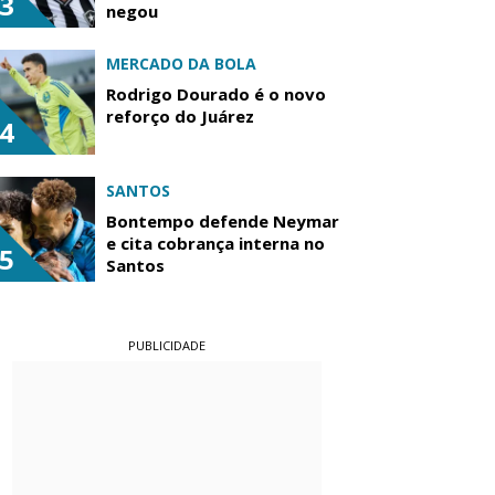
3
negou
MERCADO DA BOLA
Rodrigo Dourado é o novo
reforço do Juárez
4
SANTOS
Bontempo defende Neymar
e cita cobrança interna no
5
Santos
PUBLICIDADE