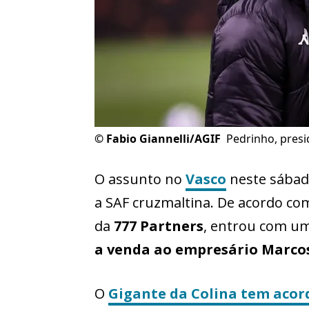
©
Fabio Giannelli/AGIF
Pedrinho, pres
O assunto no
Vasco
neste sábado
a SAF cruzmaltina. De acordo com
da
777 Partners
, entrou com uma
a venda ao empresário Marco
O
Gigante da Colina tem aco