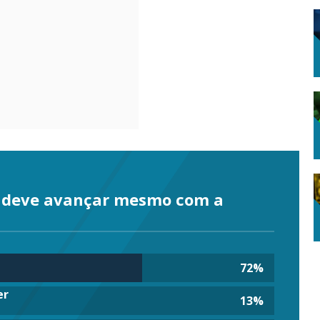
o deve avançar mesmo com a
72
%
er
13
%