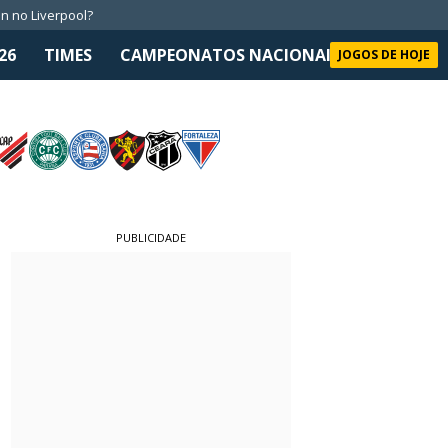
n no Liverpool?
26
TIMES
CAMPEONATOS NACIONAIS
SELEÇÃO 
JOGOS DE HOJE
PUBLICIDADE