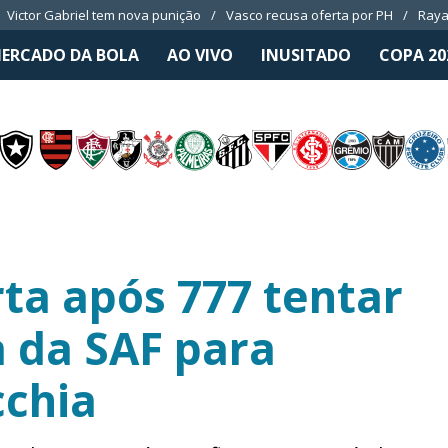
Victor Gabriel tem nova punição
Vasco recusa oferta por PH
Raya
ERCADO DA BOLA
AO VIVO
INUSITADO
COPA 20
rta após 777 tentar
 da SAF para
chia