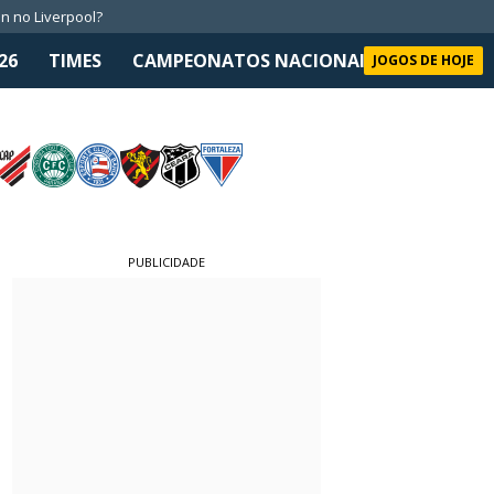
n no Liverpool?
26
TIMES
CAMPEONATOS NACIONAIS
SELEÇÃO 
JOGOS DE HOJE
PUBLICIDADE