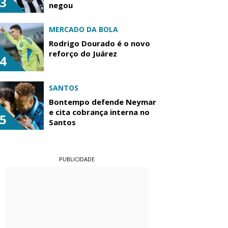
3
negou
MERCADO DA BOLA
Rodrigo Dourado é o novo
reforço do Juárez
4
SANTOS
Bontempo defende Neymar
e cita cobrança interna no
5
Santos
PUBLICIDADE