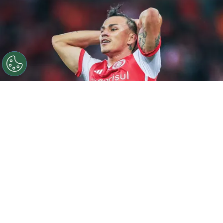
©
Giancarlo Santorum/AGIF
Alexandro Bernabei,
jogador do Internacional, durante partida contra o
Cuiabá (Foto: Giancarlo Santorum/AGIF)
Por
Thiago Argolo
Inter quer Bernabei