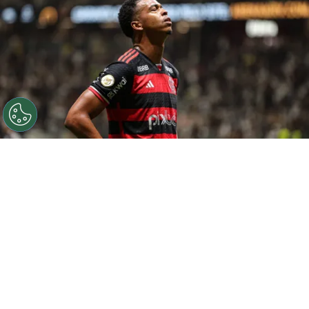
©
Gilson Lobo/AGIF
Carlinhos jogador do Flamengo
comemora seu gol durante partida contra o Atletico-MG
no estadio Arena MRV pelo campeonato Brasileiro A
2024. Foto: Gilson Lobo/AGIF
Por
Juliana Veiga
O ciclo de
Carlinhos
no
Remo
está
chegando ao fim. Sem espaço nos planos da