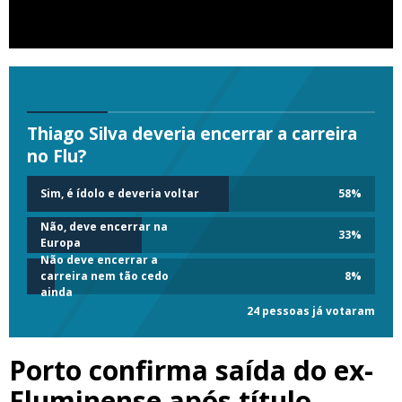
Thiago Silva deveria encerrar a carreira
no Flu?
Sim, é ídolo e deveria voltar
58
%
Não, deve encerrar na
33
%
Europa
Não deve encerrar a
carreira nem tão cedo
8
%
ainda
24 pessoas já votaram
Porto confirma saída do ex-
Fluminense após título