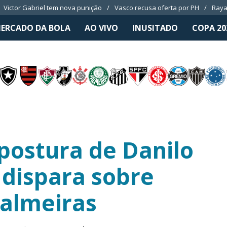
Victor Gabriel tem nova punição
Vasco recusa oferta por PH
Raya
ERCADO DA BOLA
AO VIVO
INUSITADO
COPA 20
 postura de Danilo
 dispara sobre
Palmeiras