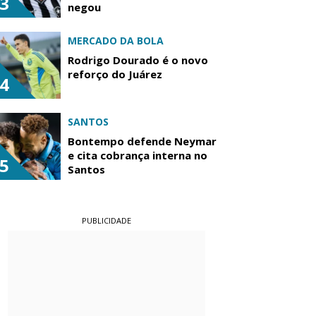
3
negou
MERCADO DA BOLA
Rodrigo Dourado é o novo
reforço do Juárez
4
SANTOS
Bontempo defende Neymar
e cita cobrança interna no
5
Santos
PUBLICIDADE