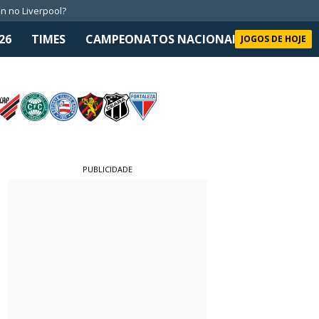
n no Liverpool?
26
TIMES
CAMPEONATOS NACIONAIS
SELEÇÃO 
JOGOS DE HOJE
PUBLICIDADE