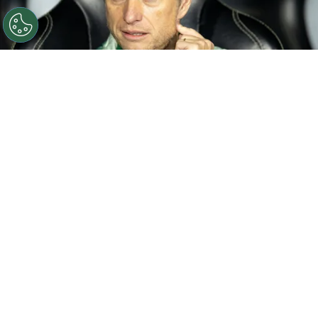
Fernando Seabra técnico do Coritiba durante partida
contra o Bahia no estádio Couto Pereira pelo
campeonato Brasileiro A 2026. Foto: Paulo De
Tarso/AGIF
Por
Jessica Campos
O Vasco está ativo no mercado em busca de
um treinador e definiu um novo alvo para o
comando da equipe. Segundo informações
do jornalista Diogo Dantas, do O Globo, após