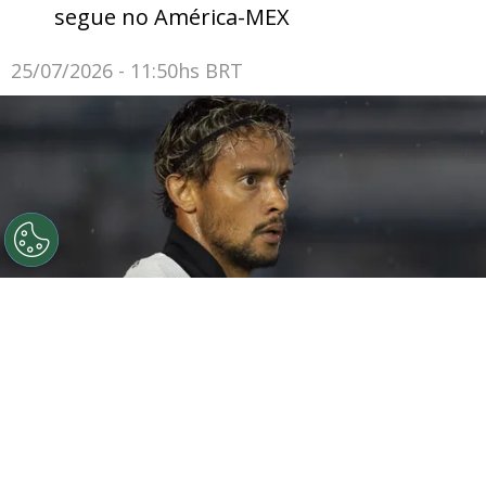
segue no América-MEX
25/07/2026 - 11:50hs BRT
©
Anderson Rom&#xe3;o/AGIF
Scarpa não jogará
contra o Palmeiras.
Por
Rodrigo Ribeiro