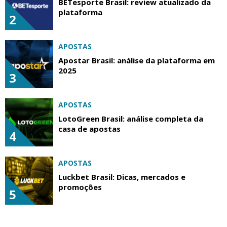
BETesporte Brasil: review atualizado da
plataforma
2
APOSTAS
Apostar Brasil: análise da plataforma em
2025
3
APOSTAS
LotoGreen Brasil: análise completa da
casa de apostas
4
APOSTAS
Luckbet Brasil: Dicas, mercados e
promoções
5