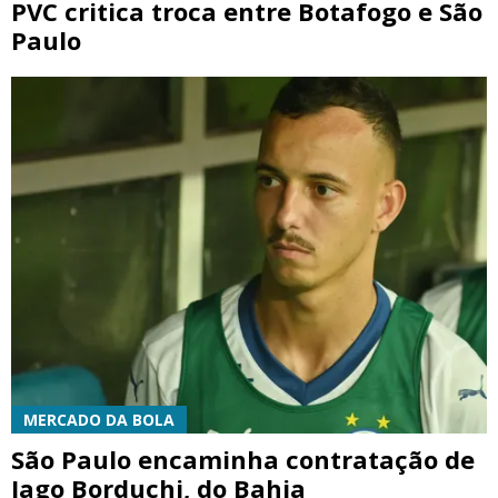
PVC critica troca entre Botafogo e São
Paulo
MERCADO DA BOLA
São Paulo encaminha contratação de
Iago Borduchi, do Bahia