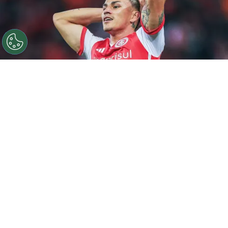
©
Giancarlo Santorum/AGIF
Alexandro Bernabei,
jogador do Internacional, durante partida contra o
Cuiabá (Foto: Giancarlo Santorum/AGIF)
Por
Thiago Argolo
Inter quer Bernabei
O
Internacional
está focado em montar um