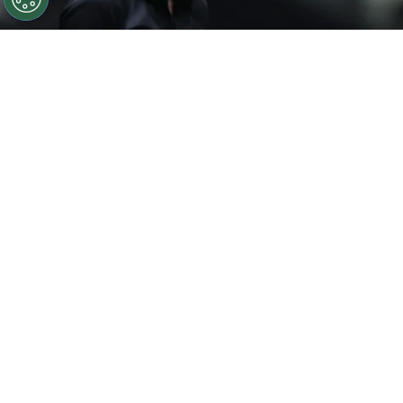
©
Gilson Lobo/AGIF
Eduardo Domínguez elogia elenco
do Atlético-MG após vitória
Por
Luiz Eduardo Porto
O
Atlético-MG
conquistou uma grande
vitória no último domingo (27) ao
vencer o
Palmeiras por 2 a 1 no Nubank Parque
,
pela abertura do returno do Campeonato
Brasileiro. No pós-jogo, o técnico atleticano
Eduardo Domínguez
elogiou a postura do
elenco.