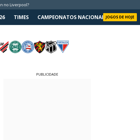
n no Liverpool?
26
TIMES
CAMPEONATOS NACIONAIS
SELEÇÃO 
JOGOS DE HOJE
PUBLICIDADE