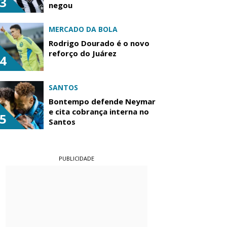
3
negou
MERCADO DA BOLA
Rodrigo Dourado é o novo
reforço do Juárez
4
SANTOS
Bontempo defende Neymar
e cita cobrança interna no
5
Santos
PUBLICIDADE