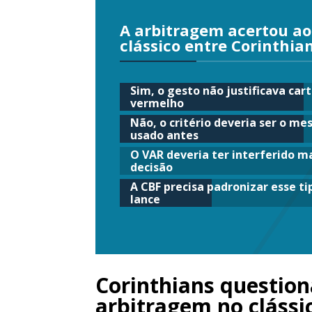
A arbitragem acertou ao
clássico entre Corinthia
Sim, o gesto não justificava car
vermelho
Não, o critério deveria ser o m
usado antes
O VAR deveria ter interferido m
decisão
A CBF precisa padronizar esse ti
lance
Corinthians question
arbitragem no clássi