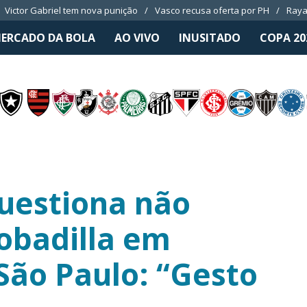
Victor Gabriel tem nova punição
Vasco recusa oferta por PH
Raya
ERCADO DA BOLA
AO VIVO
INUSITADO
COPA 20
uestiona não
obadilla em
São Paulo: “Gesto