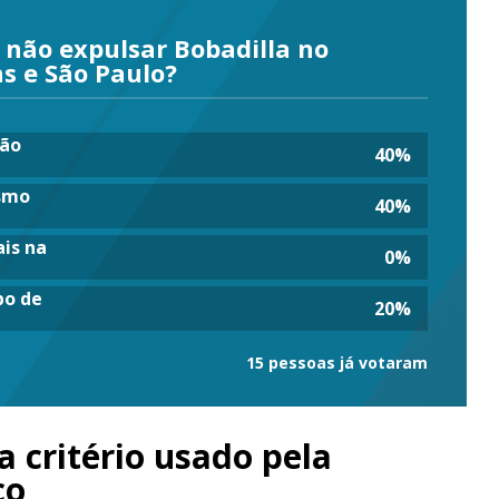
 não expulsar Bobadilla no
ns e São Paulo?
tão
40
%
esmo
40
%
ais na
0
%
po de
20
%
15 pessoas já votaram
a critério usado pela
co