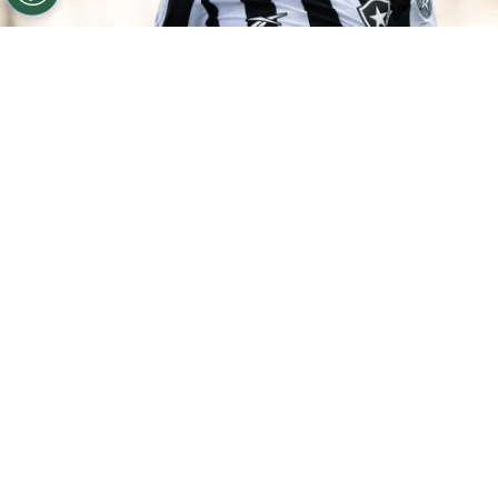
©
Jorge Rodrigues/AGIF
São Paulo tentou retorno de
Ferraresi, sem sucesso
Por
Luiz Eduardo Porto
O
São Paulo
tentou antecipar o retorno do
zagueiro
Nahuel Ferraresi
antes que ele
completasse a
13ª partida
pelo
Botafogo
no Campeonato Brasileiro. Segundo o
jornalista Valentin Furlan, do
UOL
, o clube
carioca recusou a possibilidade.
Isso aconteceu enquanto
Ferraresi ainda
não havia alcançado o limite de jogos