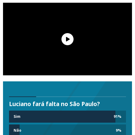
Luciano fará falta no São Paulo?
Sim
91
%
Não
9
%