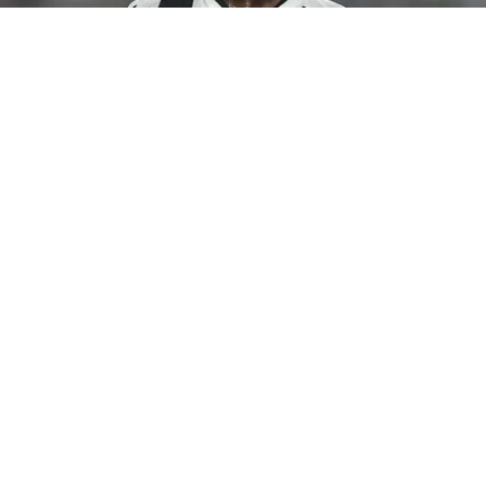
©
Thiago Ribeiro/AGIF
Botafogo pode tentar Luiz
Henrique mais uma vez em janeiro.
Por
Rodrigo Ribeiro
De acordo com informações apuradas pelo
Canal do Anderson Motta, o Botafogo pode
fazer uma nova tentativa pela contratação
de
Luiz Henrique em janeiro caso as
negociações não avancem nesta janela.
Segundo a fonte, a possibilidade está ligada