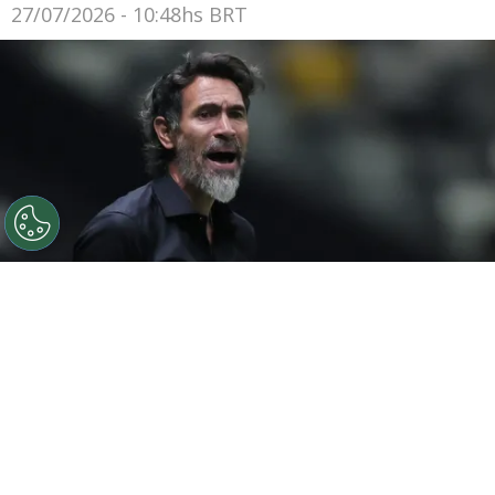
27/07/2026 - 10:48hs BRT
©
Gilson Lobo/AGIF
Eduardo Domínguez elogia elenco
do Atlético-MG após vitória
Por
Luiz Eduardo Porto
O
Atlético-MG
conquistou uma grande