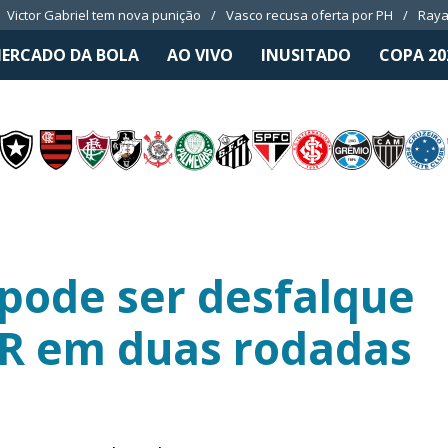
Victor Gabriel tem nova punição
Vasco recusa oferta por PH
Raya
ERCADO DA BOLA
AO VIVO
INUSITADO
COPA 20
 pode ser desfalque
PR em duas rodadas