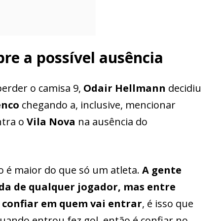
bre a possível ausência
erder o camisa 9,
Odair Hellmann
decidiu
enco
chegando a, inclusive, mencionar
ntra o
Vila Nova
na ausência do
o é maior do que só um atleta.
A gente
da de qualquer jogador, mas entre
 confiar em quem vai entrar
, é isso que
uando entrou fez gol, então é confiar no