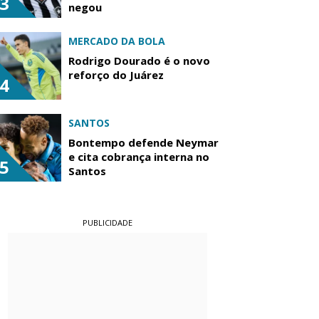
3
negou
MERCADO DA BOLA
Rodrigo Dourado é o novo
reforço do Juárez
4
SANTOS
Bontempo defende Neymar
e cita cobrança interna no
5
Santos
PUBLICIDADE