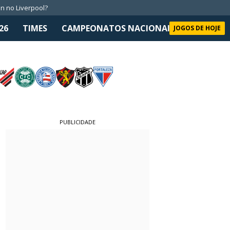
n no Liverpool?
26
TIMES
CAMPEONATOS NACIONAIS
SELEÇÃO 
JOGOS DE HOJE
PUBLICIDADE