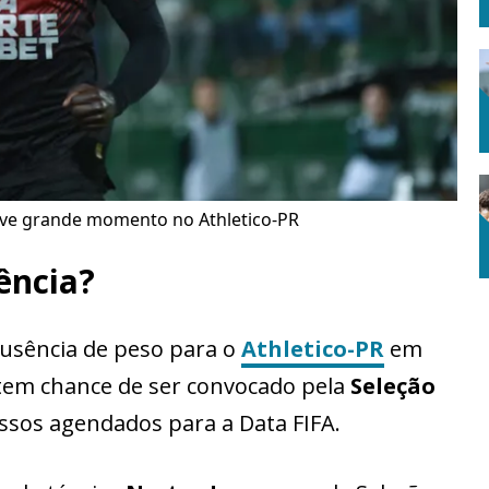
vive grande momento no Athletico-PR
ência?
usência de peso para o
Athletico-PR
em
tem chance de ser convocado pela
Seleção
sos agendados para a Data FIFA.