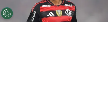
©
Thiago Ribeiro/AGIF
De la Cruz jogador do
Flamengo durante partida contra o Sport no estadio
Maracana pelo campeonato Brasileiro A 2025. Foto:
Thiago Ribeiro/AGIF
Por
Amanda Mânica
Presidente do Peñarol, Ignacio Ruglio,
admitiu ter conversas com o
Flamengo
para
tentar a contratação de De la Cruz. Nesta
terça-feira (28), o dirigente concedeu