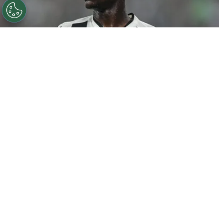
©
Thiago Ribeiro/AGIF
Botafogo pode tentar Luiz
Henrique mais uma vez em janeiro.
Por
Rodrigo Ribeiro
De acordo com informações apuradas pelo
Canal do Anderson Motta, o Botafogo pode
fazer uma nova tentativa pela contratação
de
Luiz Henrique em janeiro caso as
negociações não avancem nesta janela.