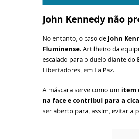
John Kennedy não pr
No entanto, o caso de
John Ken
Fluminense
. Artilheiro da equi
escalado para o duelo diante do
Libertadores, em La Paz.
A máscara serve como um
item 
na face e contribui para a cic
ser aberto para, assim, evitar a