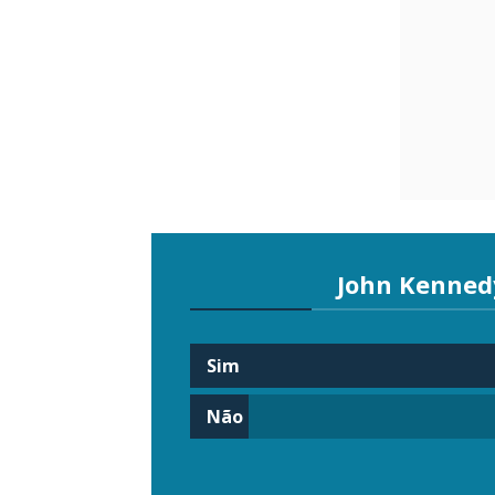
John Kennedy
Sim
Não