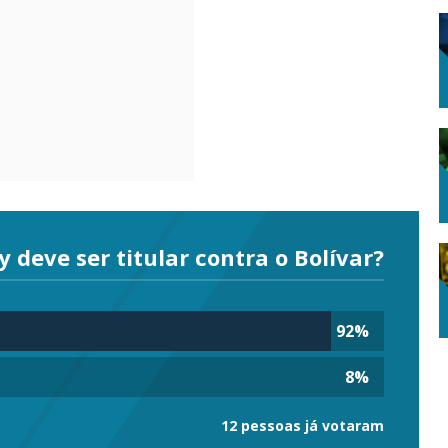
 deve ser titular contra o Bolívar?
92
%
8
%
12 pessoas já votaram