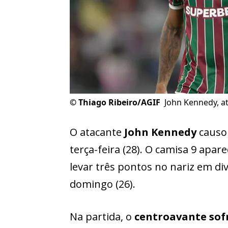
©
Thiago Ribeiro/AGIF
John Kennedy, a
O atacante
John Kennedy
causo
terça-feira (28). O camisa 9 ap
levar três pontos no nariz em di
domingo (26).
Na partida, o
centroavante sof