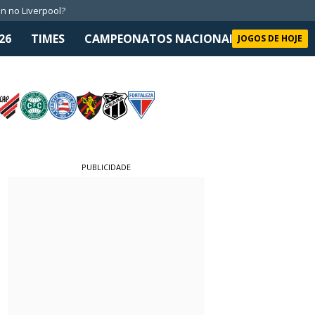
n no Liverpool?
26
TIMES
CAMPEONATOS NACIONAIS
SELEÇÃO 
JOGOS DE HOJE
PUBLICIDADE