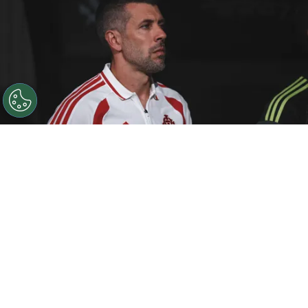
©
Ettore Chiereguini/AGIF
Paulo Pezzolano, técnico do
Internacional
Por
Bruno Usberti
O
Internacional
iniciou a preparação para o
clássico contra o Grêmio, marcado para o
próximo sábado (11), às 20h30, no Beira-Rio,
pela rodada do Campeonato Brasileiro. A