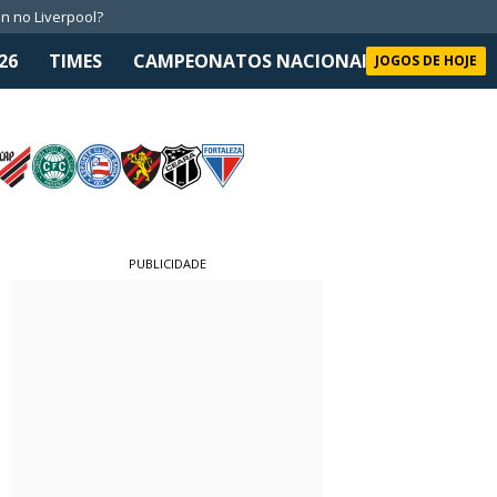
n no Liverpool?
26
TIMES
CAMPEONATOS NACIONAIS
SELEÇÃO 
JOGOS DE HOJE
PUBLICIDADE