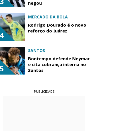
3
negou
MERCADO DA BOLA
Rodrigo Dourado é o novo
reforço do Juárez
4
SANTOS
Bontempo defende Neymar
e cita cobrança interna no
5
Santos
PUBLICIDADE