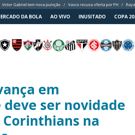
Victor Gabriel tem nova punição
Vasco recusa oferta por PH
Raya
ERCADO DA BOLA
AO VIVO
INUSITADO
COPA 20
avança em
 deve ser novidade
 Corinthians na