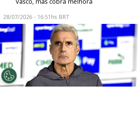
Vasco, mas cobra melhora
28/07/2026 - 16:51hs BRT
©
Marcello Zambrana/AGIF
SP - BARUERI - 02/04/2026
- BRASILEIRO A 2026, PALMEIRAS X GREMIO - Luis Castro
tecnico do Gremio durante partida contra o Palmeiras
no estadio Arena Barueri pelo campeonato Brasileiro A
2026. Foto: Marcello Zambrana/AGIF