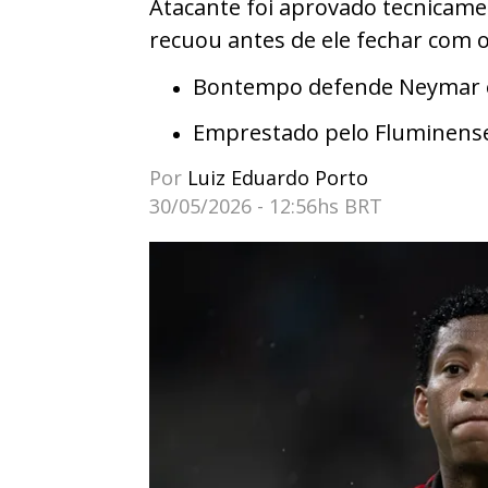
Atacante foi aprovado tecnicame
recuou antes de ele fechar com 
Bontempo defende Neymar e 
Emprestado pelo Fluminens
Por
Luiz Eduardo Porto
30/05/2026 - 12:56hs BRT