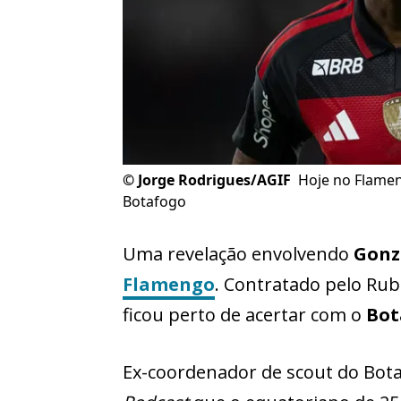
©
Jorge Rodrigues/AGIF
Hoje no Flamen
Botafogo
Uma revelação envolvendo
Gonz
Flamengo
. Contratado pelo Ru
ficou perto de acertar com o
Bot
Ex-coordenador de scout do Bot