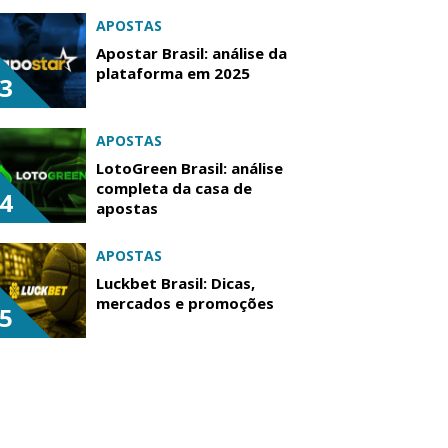
APOSTAS
Apostar Brasil: análise da
plataforma em 2025
3
APOSTAS
LotoGreen Brasil: análise
completa da casa de
4
apostas
APOSTAS
Luckbet Brasil: Dicas,
mercados e promoções
5