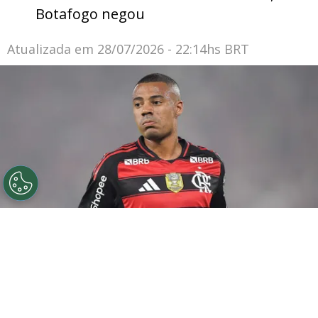
Botafogo negou
Atualizada em
28/07/2026 - 22:14hs BRT
©
Thiago Ribeiro/AGIF
De la Cruz jogador do
Flamengo durante partida contra o Sport no estadio
Maracana pelo campeonato Brasileiro A 2025. Foto:
Thiago Ribeiro/AGIF