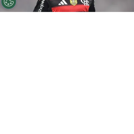
©
Thiago Ribeiro/AGIF
De la Cruz jogador do
Flamengo durante partida contra o Sport no estadio
Maracana pelo campeonato Brasileiro A 2025. Foto:
Thiago Ribeiro/AGIF
Por
Amanda Mânica
Presidente do Peñarol, Ignacio Ruglio,
admitiu ter conversas com o
Flamengo
para
tentar a contratação de De la Cruz. Nesta
terça-feira (28), o dirigente concedeu
entrevista ao canal El Espectador Deportes,
no YouTube. O mandatário também revelou