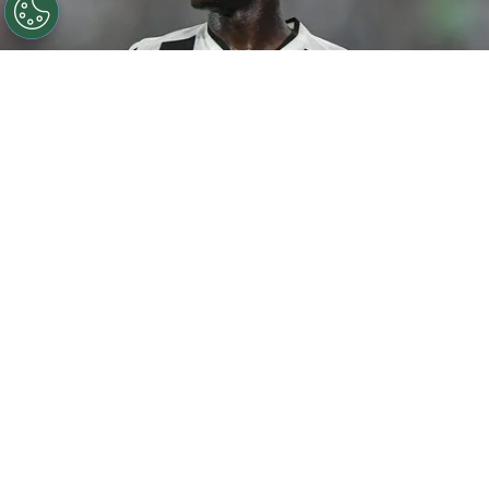
©
Thiago Ribeiro/AGIF
Botafogo pode tentar Luiz
Henrique mais uma vez em janeiro.
Por
Rodrigo Ribeiro
De acordo com informações apuradas pelo
Canal do Anderson Motta, o Botafogo pode
fazer uma nova tentativa pela contratação
de
Luiz Henrique em janeiro caso as
negociações não avancem nesta janela.